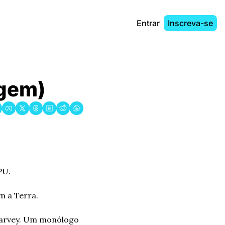
Entrar
Inscreva-se
agem)
PU.
m a Terra.
Harvey. Um monólogo 