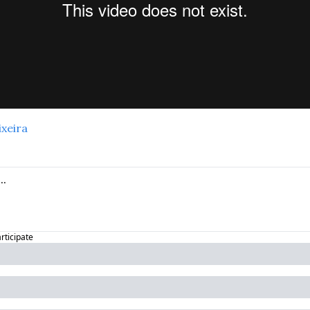
ixeira
articipate