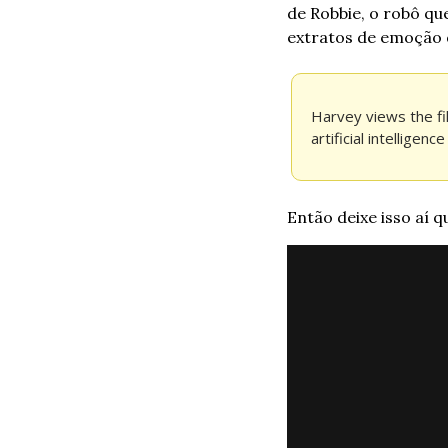
de Robbie, o robô q
extratos de emoção q
Harvey views the fil
artificial intelligen
Então deixe isso aí q