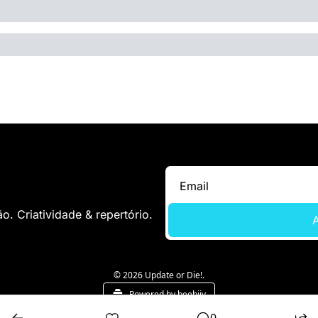
. Criatividade & repertório.
A
© 2026 Update or Die!.
Powered by beehiiv