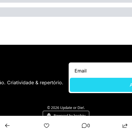
. Criatividade & repertório.
A
© 2026 Update or Die!.
Powered by beehiiv
0