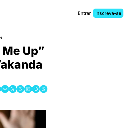
Entrar
Inscreva-se
re
t Me Up” 
Wakanda 