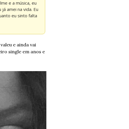
lme e a música, eu 
á amei na vida. Eu 
nto eu sinto falta 
aleu e ainda vai 
ro single em anos e 