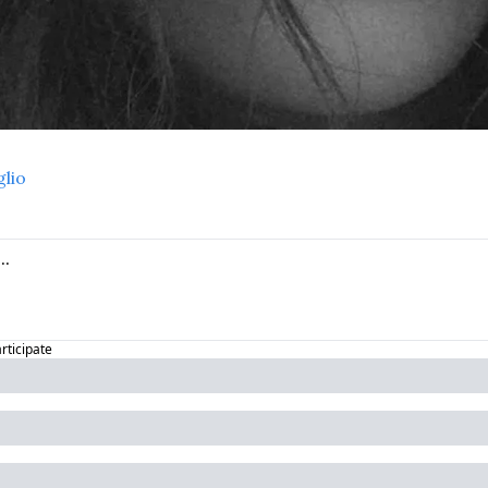
glio
articipate