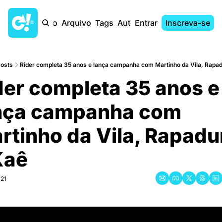
Início
Arquivo
Tags
Autores
Entrar
Inscreva-se
osts
Rider completa 35 anos e lança campanha com Martinho da Vila, Rapad
der completa 35 anos e 
nça campanha com 
rtinho da Vila, Rapadur
Kaê
021