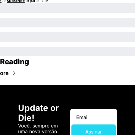
n
or
Subscribe
to participate
 Reading
ore
Update or 
Die!
Você, sempre em 
uma nova versão. 
Assinar