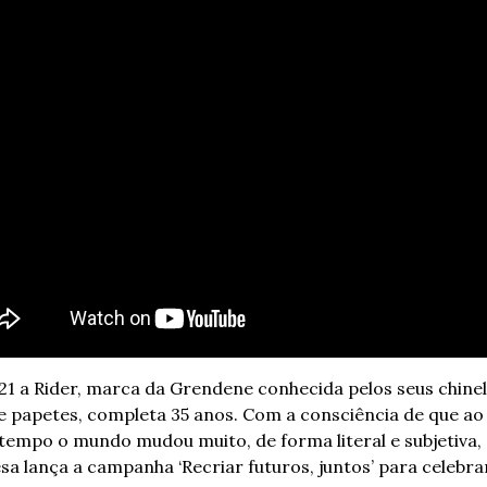
1 a Rider, marca da Grendene conhecida pelos seus chinelo
 e papetes, completa 35 anos. Com a consciência de que ao 
tempo o mundo mudou muito, de forma literal e subjetiva, 
a lança a campanha ‘Recriar futuros, juntos’ para celebrar