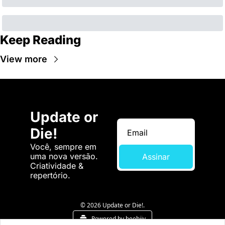
Keep Reading
View more
Update or 
Die!
Você, sempre em 
uma nova versão. 
Assinar
Criatividade & 
repertório.
© 2026 Update or Die!.
Powered by beehiiv