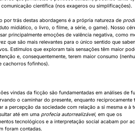
a comunicação científica (nos exageros ou simplificações).
o por trás destas abordagens é a própria natureza de 
prod
uto midiático, o livro, o filme, a série, o game). Nosso cér
sar principalmente emoções de valência negativa, como m
vez que são mais relevantes para o único sentido que sabem
ivos. Estímulos que exploram tais sensações têm maior pode
atenção e, consequentemente, terem maior consumo (nenhu
e cachorros fofinhos).
ções vindas da ficção são fundamentadas em análises de fut
ervando o caminhar do presente, enquanto reciprocamente
r a percepção da sociedade com relação a si mesma e à te
ultar até em uma 
profecia autorrealizável
, em que os 
entos tecnológicos e a interpretação social acabam por ac
m foram contadas.