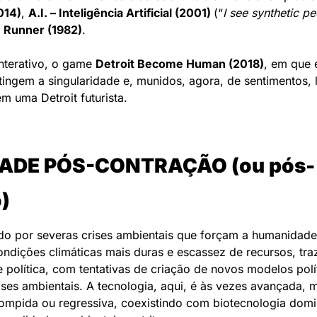
014)
, 
A.I. – Inteligência Artificial (2001) 
(“
I see synthetic pe
 Runner (1982)
.
terativo, o game 
Detroit Become Human (2018)
, em que 
tingem a singularidade e, munidos, agora, de sentimentos, l
m uma Detroit futurista.
ADE PÓS-CONTRAÇÃO (ou pós-
)
do por severas crises ambientais que forçam a humanidade 
ondições climáticas mais duras e escassez de recursos, tra
e política, com tentativas de criação de novos modelos polít
ises ambientais. A tecnologia, aqui, é às vezes avançada, m
rompida ou regressiva, coexistindo com biotecnologia domin