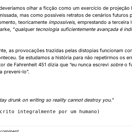
deveríamos olhar a ficção como um exercício de projeção li
ssada, mas como possíveis retratos de cenários futuros p
omento, teoricamente 
impossíveis
, emprestando a terceira le
arke, “
qualquer tecnologia suficientemente avançada é indis
nte, as provocações trazidas pelas distopias funcionam como
nteceu. Se estudamos a história para não repetirmos os err
tor de Fahrenheit 451 dizia que “eu nunca escrevi 
sobre
 o f
a preveni-lo”.
ay drunk on writing so reality cannot destroy you.
” 
crito integralmente por um humano)