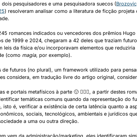
), dois pesquisadores e uma pesquisadora suecos (
Brozovic,
25
) resolveram analisar como a literatura de ficção projeta 
ade. 
 245 romances indicados ou vencedores dos prêmios Hugo 
os de 1999 e 2024, chegaram a 42 deles que traziam futuro
 leis da física e/ou incorporavam elementos que reduziria 
ade (como 
magia
, por exemplo).
 de futuros (no plural), um framework utilizado para pensar
es considera, em tradução livre do artigo original, consider
s e portais metafísicos à parte 🙂 🧙🏻‍♂️, a partir destes rom
entificar temáticas comuns quando da representação do fut
isto é, verificar a existência de certa latência quanto a asp
conômicos, sociais, tecnológicos, ambientais e jurídicos qu
sociedade a uma ou outra direção. 
em vem da administração/marketing, eles identificaram simi