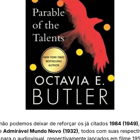
 não podemos deixar de reforçar os já citados 
1984 (1949)
,
e 
Admirável Mundo Novo
(1932)
, todos com suas respectiv
para o audiovisual, respectivamente lançados em filme 195