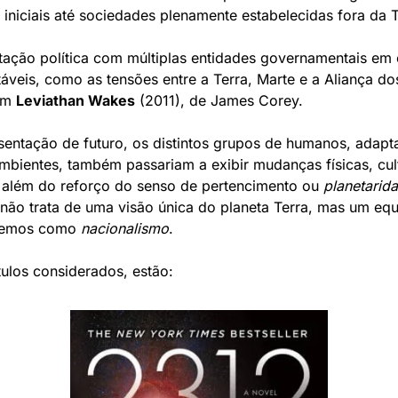
 iniciais até sociedades plenamente estabelecidas fora da T
ação política com múltiplas entidades governamentais em c
táveis, como as tensões entre a Terra, Marte e a Aliança dos
em 
Leviathan Wakes
 (2011), de James Corey. 
sentação de futuro, os distintos grupos de humanos, adapt
mbientes, também passariam a exibir mudanças físicas, cult
s, além do reforço do senso de pertencimento ou 
planetarid
 não trata de uma visão única do planeta Terra, mas um equi
emos como 
nacionalismo
.
tulos considerados, estão: