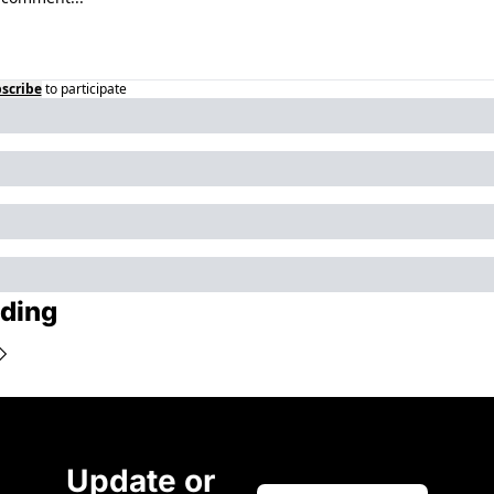
scribe
to participate
ding
Update or 