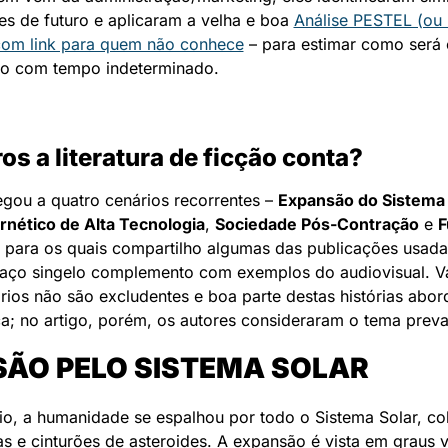
es de futuro e aplicaram a velha e boa 
Análise PESTEL (ou 
com link para quem não conhece
 – para estimar como será
ro com tempo indeterminado.
os a literatura de ficção conta?
gou a quatro cenários recorrentes – 
Expansão do Sistema 
rnético de Alta Tecnologia
, 
Sociedade Pós-Contração
 e 
F
, para os quais compartilho algumas das publicações usad
aço singelo complemento com exemplos do audiovisual. Vál
rios não são excludentes e boa parte destas histórias abor
a; no artigo, porém, os autores consideraram o tema preva
ÃO PELO SISTEMA SOLAR
io, a humanidade se espalhou por todo o Sistema Solar, co
as e cinturões de asteroides. A expansão é vista em graus v