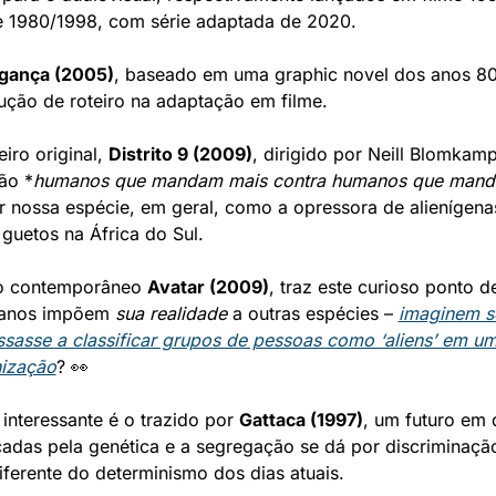
 1980/1998, com série adaptada de 2020.
ngança
 (2005)
, baseado em uma graphic novel dos anos 80,
rução de roteiro na adaptação em filme.
iro original, 
Distrito 9 (2009)
, dirigido por Neill Blomkamp
ão *
humanos que mandam mais contra humanos que man
r nossa espécie, em geral, como a opressora de alienígenas
guetos na África do Sul. 
o contemporâneo 
Avatar (2009)
, traz este curioso ponto de
anos impõem 
sua realidade
 a outras espécies – 
imaginem s
sasse a classificar grupos de pessoas como ‘aliens’ em um
ização
? 👀
 interessante é o trazido por 
Gattaca (1997)
, um futuro em 
cadas pela genética e a segregação se dá por discriminação
iferente do determinismo dos dias atuais.