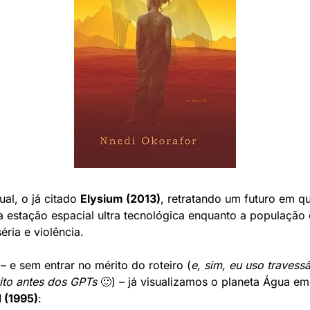
al, o já citado 
Elysium (2013)
, retratando um futuro em que
 estação espacial ultra tecnológica enquanto a população d
éria e violência.
– e sem entrar no mérito do roteiro (
e, sim, eu uso travess
ito antes dos GPTs
 🙂) – já vi
 (1995)
: