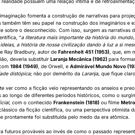
a realidade possuem uma relação íntima e de retroalimentaç
imaginação fomenta a construção de narrativas para projeç
as também têm seu papel na construção dos imaginários e ex
e sobre o desconhecido. Com isso, surgem as narrativas de
ntífica, “
a literatura mais importante da história do mundo,
 ideias, a história de nossa civilização dando à luz a si me
e Ray Bradbury, autor de 
Fahrenheit 451 (1953)
, que, em m
ião, deveria substituir 
Laranja Mecânica (1962) 
para formar,
 com 
1984 (1949)
, de Orwell, e 
Admirável Mundo Novo (19
íade distópica
; não por demérito da 
Laranja
, que fique claro
nte ver como a ficção veio representando os anseios e pre
icial
, com o conhecido 
Frankenstein
 (1818)
 ou filme 
Metro
lássico da ficção científica, ou uma perspectiva otimista da
e prontamente foi substituída pelo medo da era atômica.
a futuros prováveis ao invés de como o passado represent