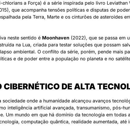
i-chlorians
 a Força) é a série inspirada pelo livro Leviathan
015), que acompanha tensões políticas e disputas de poder 
spalhada pela Terra, Marte e os cinturões de asteroides ent
iva neste sentido é 
Moonhaven
 (2022), que se passa em u
struída na Lua, criada para testar soluções que possam sal
lapso ambiental. O conflito da série, porém, pende mais par
íticas e de poder entre a população no planeta e no satélite
 CIBERNÉTICO DE ALTA TECNO
 sociedade onde a humanidade alcançou avanços tecnológ
omo inteligência artificial avançada, transumanismo, pós-hu
de. Um mundo em que há domínio da tecnologia em todas as
cnologia, computação quântica, realidade aumentada, até in