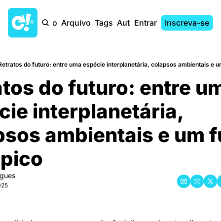
Início
Arquivo
Tags
Autores
Entrar
Inscreva-se
Retratos do futuro: entre uma espécie interplanetária, colapsos ambientais e um
tos do futuro: entre um
cie interplanetária, 
psos ambientais e um fu
́pico
igues
025