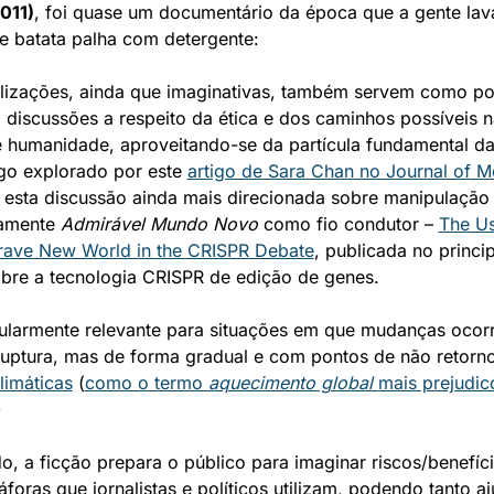
011)
, foi quase um documentário da época que a gente lava
e batata palha com detergente:
alizações, ainda que imaginativas, também servem como po
 discussões a respeito da ética e dos caminhos possíveis n
e humanidade, aproveitando-se da partícula fundamental das 
lgo explorado por este 
artigo de Sara Chan no Journal of Me
r esta discussão ainda mais direcionada sobre manipulação 
amente 
Admirável Mundo Novo
 como fio condutor – 
The Us
rave New World in the CRISPR Debate
, publicada no princip
sobre a tecnologia CRISPR de edição de genes.
icularmente relevante para situações em que mudanças ocor
imáticas
 (
como o termo 
aquecimento global 
mais prejudic
)
o, a ficção prepara o público para imaginar riscos/benefíci
oras que jornalistas e políticos utilizam, podendo tanto aj