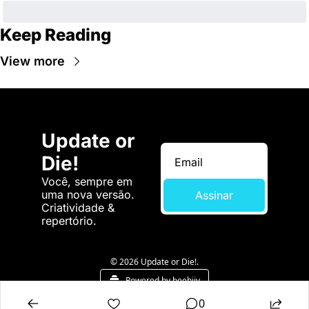
Keep Reading
View more
Update or 
Die!
Você, sempre em 
uma nova versão. 
Assinar
Criatividade & 
repertório.
© 2026 Update or Die!.
Powered by beehiiv
0