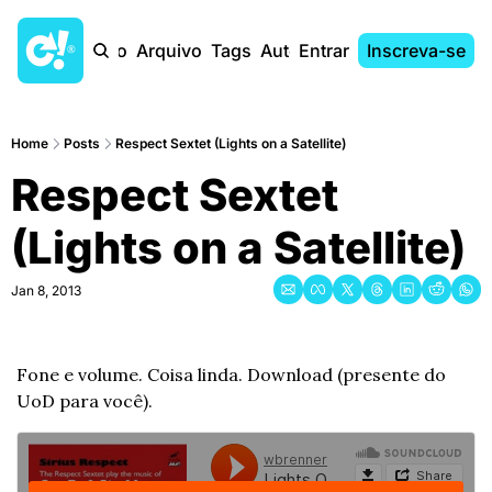
Início
Arquivo
Tags
Autores
Entrar
Inscreva-se
Home
Posts
Respect Sextet (Lights on a Satellite)
Respect Sextet 
(Lights on a Satellite)
Jan 8, 2013
Fone e volume. Coisa linda. Download (presente do 
UoD para você).