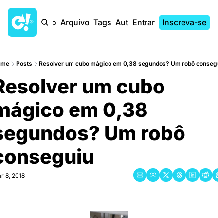
Início
Arquivo
Tags
Autores
Entrar
Inscreva-se
ome
Posts
Resolver um cubo mágico em 0,38 segundos? Um robô conseg
Resolver um cubo 
mágico em 0,38 
segundos? Um robô 
conseguiu
r 8, 2018