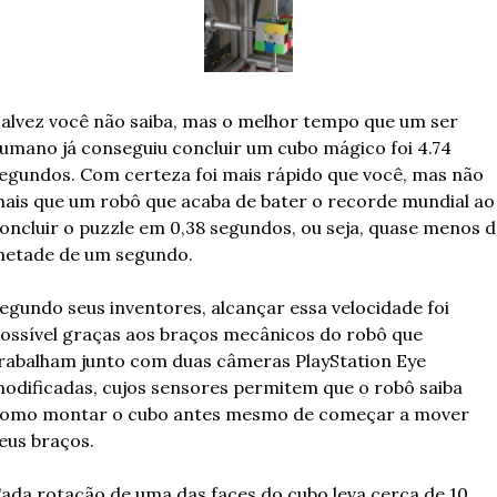
alvez você não saiba, mas o melhor tempo que um ser 
umano já conseguiu concluir um cubo mágico foi 4.74 
egundos. Com certeza foi mais rápido que você, mas não 
ais que um robô que acaba de bater o recorde mundial ao 
oncluir o puzzle em 0,38 segundos, ou seja, quase menos d
etade de um segundo.
egundo seus inventores, alcançar essa velocidade foi 
ossível graças aos braços mecânicos do robô que 
rabalham junto com duas câmeras PlayStation Eye 
odificadas, cujos sensores permitem que o robô saiba 
omo montar o cubo antes mesmo de começar a mover 
eus braços.
ada rotação de uma das faces do cubo leva cerca de 10 