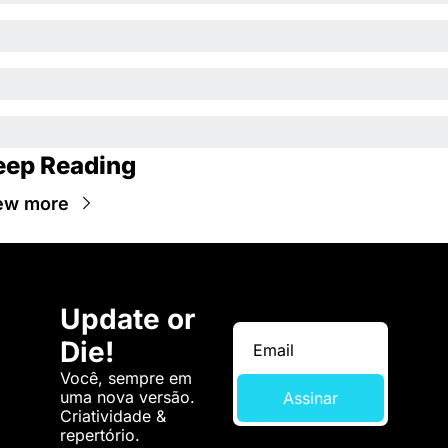
eep Reading
ew more
Update or 
Die!
Você, sempre em 
uma nova versão. 
Assinar
Criatividade & 
repertório.