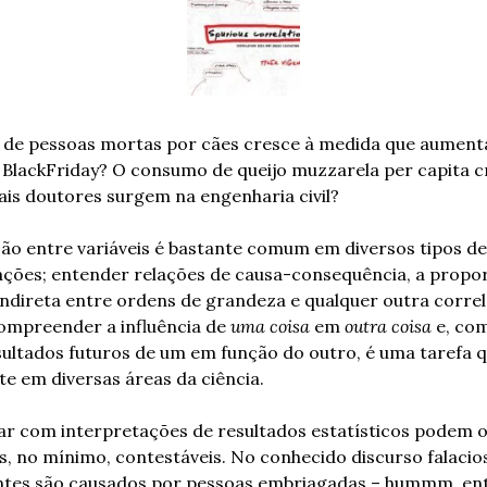
de pessoas mortas por cães cresce à medida que aumenta
 BlackFriday? O consumo de queijo muzzarela per capita cr
is doutores surgem na engenharia civil?
ão entre variáveis é bastante comum em diversos tipos de 
gações; entender relações de causa-consequência, a propor
indireta entre ordens de grandeza e qualquer outra correl
ompreender a influência de 
uma coisa
 em 
outra coisa
 e, com
ultados futuros de um em função do outro, é uma tarefa q
e em diversas áreas da ciência.
ar com interpretações de resultados estatísticos podem or
, no mínimo, contestáveis. No conhecido discurso falacios
ntes são causados por pessoas embriagadas – hummm, ent