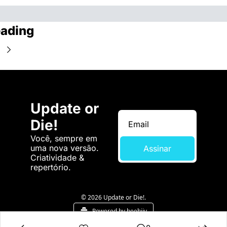
ading
Update or 
Die!
Você, sempre em 
uma nova versão. 
Assinar
Criatividade & 
repertório.
© 2026 Update or Die!.
Powered by beehiiv