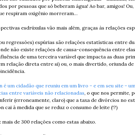
dos por pessoas que só beberam água! Ao bar, amigos! Ou,
ue respiram oxigênio morreram…
pectivas esdrúxulas vão mais além, graças às relações espú
ou regressões) espúrias são relações estatísticas entre dua
onde não existe relações de causa-consequência entre elas
nfluência de uma terceira variável que impacta as duas prim
 relação direta entre si) ou, o mais divertido, oriunda de
incidência.
n é um cidadão que reuniu em um livro – e em seu site – uma
ias entre variáveis não relacionadas
, o que nos permite, p
nferir (erroneamente, claro) que a taxa de divórcios no est
 cai à medida que se reduz o consumo de leite (!?)
z mais de 300 relações como estas abaixo.