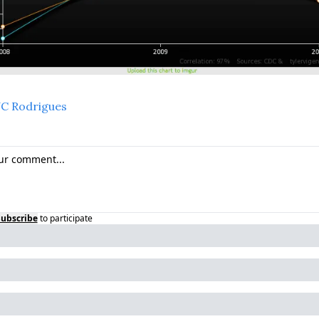
JC Rodrigues
Subscribe
to participate