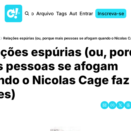
Início
Arquivo
Tags
Autores
Entrar
Inscreva-se
Relações espúrias (ou, porque mais pessoas se afogam quando o Nicolas C
ções espúrias (ou, por
s pessoas se afogam 
do o Nicolas Cage faz 
es)