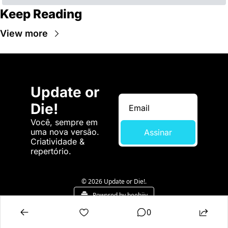
Keep Reading
View more
Update or 
Die!
Você, sempre em 
uma nova versão. 
Assinar
Criatividade & 
repertório.
© 2026 Update or Die!.
Powered by beehiiv
0