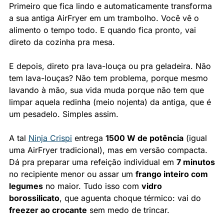
Primeiro que fica lindo e automaticamente transforma 
a sua antiga AirFryer em um trambolho. Você vê o 
alimento o tempo todo. E quando fica pronto, vai 
direto da cozinha pra mesa.
E depois, direto pra lava-louça ou pra geladeira. Não 
tem lava-louças? Não tem problema, porque mesmo 
lavando à mão, sua vida muda porque não tem que 
limpar aquela redinha (meio nojenta) da antiga, que é 
um pesadelo. Simples assim.
A tal 
Ninja Crispi
 entrega 
1500 W de potência
 (igual 
uma AirFryer tradicional), mas em versão compacta. 
Dá pra preparar uma refeição individual em 
7 minutos
no recipiente menor ou assar um 
frango inteiro com 
legumes
 no maior. Tudo isso com 
vidro 
borossilicato
, que aguenta choque térmico: vai do 
freezer ao crocante
 sem medo de trincar.