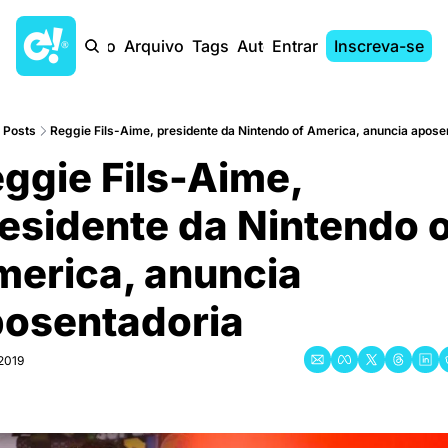
Início
Arquivo
Tags
Autores
Entrar
Inscreva-se
Posts
Reggie Fils-Aime, presidente da Nintendo of America, anuncia apose
ggie Fils-Aime, 
esidente da Nintendo o
erica, anuncia 
osentadoria
 2019