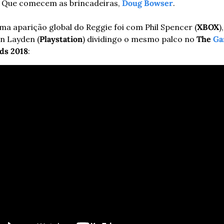
 Que comecem as brincadeiras, 
Doug Bowser
.
ima aparição global do Reggie foi com Phil Spencer (
XBOX
),
n Layden (
Playstation
) dividingo o mesmo palco no 
The 
Ga
ds 2018
: