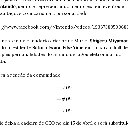
intendo
, sempre representando a empresa em eventos e 
sentações com carisma e personalidade. 
s://www.facebook.com/Nintendo/videos/1933738050088
amente com o lendário criador de Mario, 
Shigeru Miyamo
ido presidente 
Satoru Iwata
, 
Fils-Aime
 entra para o hall de 
ipais personalidades do mundo de jogos eletrônicos do 
ta. 
ira a reação da comunidade:
— #
 (#
)
— #
 (#
)
— #
 (#
)
e deixa a cadeira de CEO no dia 15 de Abril e será substituí