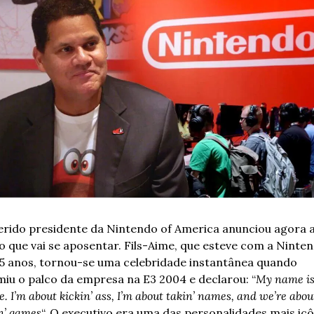
erido presidente da Nintendo of America anunciou agora a
 que vai se aposentar. Fils-Aime, que esteve com a Ninten
5 anos, tornou-se uma celebridade instantânea quando 
iu o palco da empresa na E3 2004 e declarou: “
My name is
e. I’m about kickin’ ass, I’m about takin’ names, and we’re about
n’ games
“. O executivo era uma das personalidades mais icô