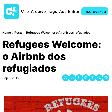
Início
Arquivo
Tags
Autores
Entrar
Inscreva-se
Home
Posts
Refugees Welcome: o Airbnb dos refugiados
Refugees Welcome: 
o Airbnb dos 
refugiados
Sep 8, 2015