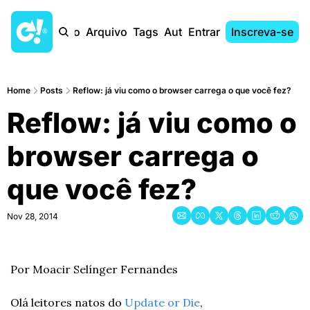
Início
Arquivo
Tags
Autores
Entrar
Inscreva-se
Home
Posts
Reflow: já viu como o browser carrega o que você fez?
Reflow: já viu como o 
browser carrega o 
que você fez?
Nov 28, 2014
Por Moacir Selínger Fernandes
Olá leitores natos do 
Update or Die
,