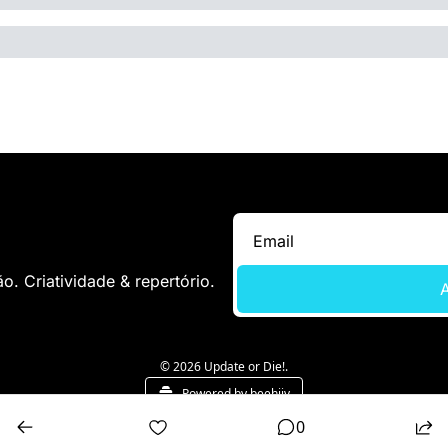
. Criatividade & repertório.
A
© 2026 Update or Die!.
Powered by beehiiv
0