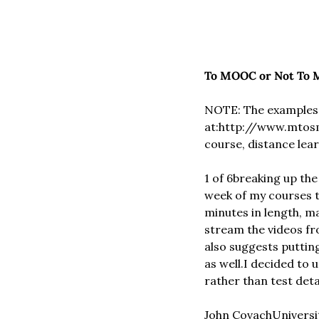
To MOOC or Not To
NOTE: The examples fo
at:
http://www.mtosm
course, distance lea
1 of 6breaking up the
week of my courses 
minutes in length, ma
stream the videos fr
also suggests putting
as well.
I decided to 
rather than test deta
John Covach
Universi