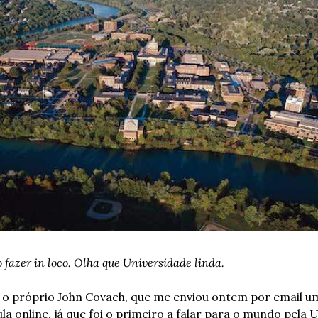
 fazer in loco. Olha que Universidade linda.
o próprio John Covach, que me enviou ontem por email um 
la online, já que foi o primeiro a falar para o mundo pela 