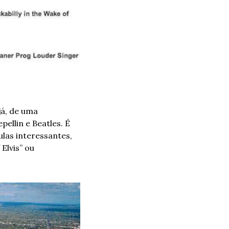
á, de uma 
llin e Beatles. É 
las interessantes, 
Elvis” ou 