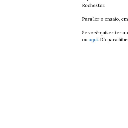
Rochester.
Para ler o ensaio, em
Se você quiser ter um
ou 
aqui
. Dá para hib