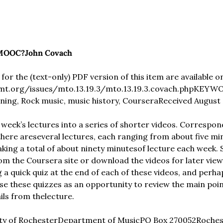
 MOOC?
John Covach
r the (text-only) PDF version of this item are available on
t.org/issues/mto.13.19.3/mto.13.19.3.covach.php
KEYWOR
rning, Rock music, music history, Coursera
Received August
 week’s lectures into a series of shorter videos. Correspond
there are
several lectures, each ranging from about five min
king a total of about ninety minutes
of lecture each week. 
om the Coursera site or download the videos for later vie
 a quick quiz at the end of each of these videos, and perhap
use these quizzes as an opportunity to review the main poin
ils from the
lecture.
ty of Rochester
Department of Music
PO Box 270052
Roches