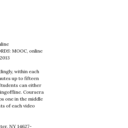
line 
DS: MOOC, online 
 2013
ingly, within each 
utes up to fifteen 
Students can either 
wing
offline. Coursera 
s one in the middle 
ts of each video 
ter, NY 14627-