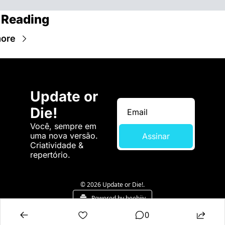
 Reading
ore
Update or 
Die!
Você, sempre em 
uma nova versão. 
Assinar
Criatividade & 
repertório.
© 2026 Update or Die!.
Powered by beehiiv
0