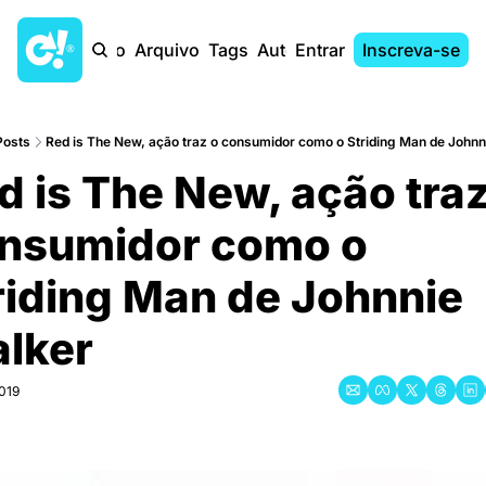
Início
Arquivo
Tags
Autores
Entrar
Inscreva-se
Posts
Red is The New, ação traz o consumidor como o Striding Man de John
d is The New, ação traz
nsumidor como o 
riding Man de Johnnie 
lker
2019