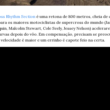
oss Rhythm Section
 é uma retona de 800 metros, cheia de c
ara os maiores motociclistas de supercross do mundo (Ja
in, Malcolm Stewart, Cole Seely, Jessey Nelson) acelerar
vas depois do vôo. Em compensação, precisam se preocu
 velocidade é maior e um errinho é capote feio na certa.