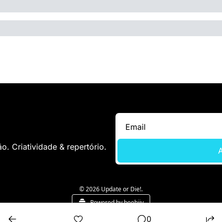
. Criatividade & repertório.
A
© 2026 Update or Die!.
Powered by beehiiv
0