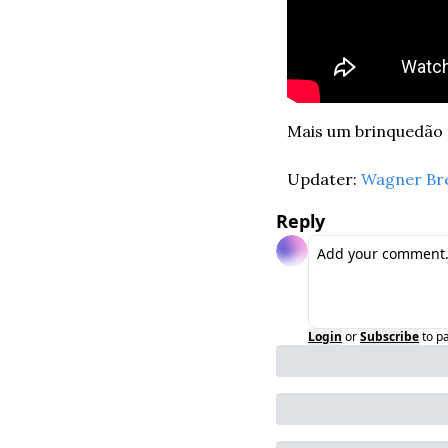
Mais um brinquedão q
Updater: 
Wagner Br
Reply
Login
or
Subscribe
to p