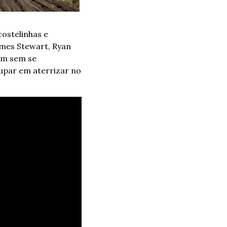
ostelinhas e 
mes Stewart, Ryan 
em sem se 
par em aterrizar no 