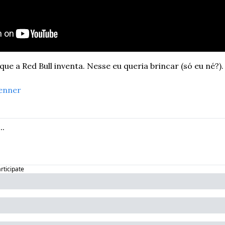
ue a Red Bull inventa. Nesse eu queria brincar (só eu né?).
enner
articipate