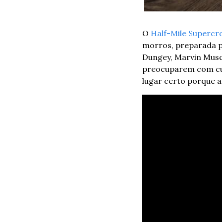
O 
Half-Mile Supercr
morros, preparada p
Dungey, Marvin Musqu
preocuparem com cur
lugar certo porque a