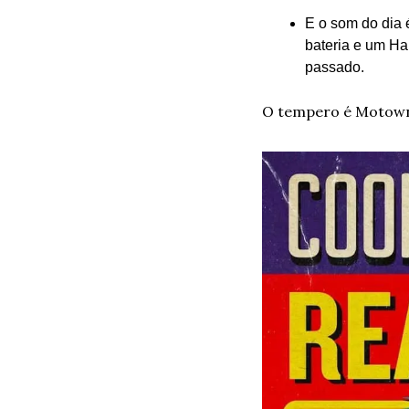
E o som do dia 
bateria e um Ha
passado.
O tempero é Motown