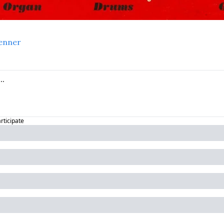
enner
articipate