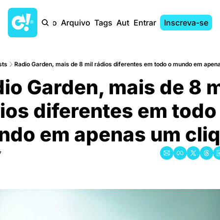
Início
Arquivo
Tags
Autores
Entrar
Inscreva-se
sts
Radio Garden, mais de 8 mil rádios diferentes em todo o mundo em apen
io Garden, mais de 8 mi
dios diferentes em todo 
ndo em apenas um cli
7