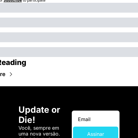
or
Subscribe
to participate
Reading
re
Update or 
Die!
Você, sempre em 
uma nova versão. 
Assinar