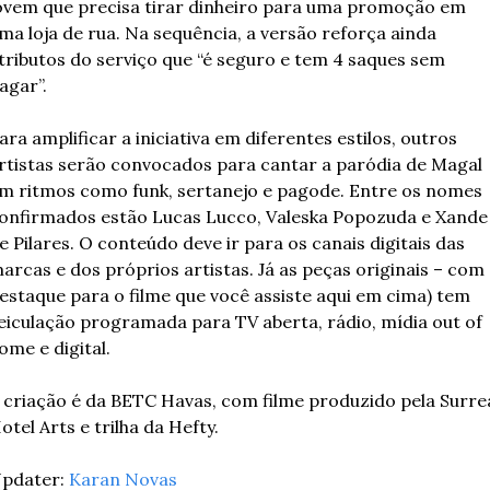
ovem que precisa tirar dinheiro para uma promoção em 
ma loja de rua. Na sequência, a versão reforça ainda 
tributos do serviço que “é seguro e tem 4 saques sem 
agar”.
ara amplificar a iniciativa em diferentes estilos, outros 
rtistas serão convocados para cantar a paródia de Magal 
m ritmos como funk, sertanejo e pagode. Entre os nomes 
onfirmados estão Lucas Lucco, Valeska Popozuda e Xande 
e Pilares. O conteúdo deve ir para os canais digitais das 
arcas e dos próprios artistas. Já as peças originais – com 
estaque para o filme que você assiste aqui em cima) tem 
eiculação programada para TV aberta, rádio, mídia out of 
ome e digital.
 criação é da BETC Havas, com filme produzido pela Surrea
otel Arts e trilha da Hefty.
pdater: 
Karan Novas