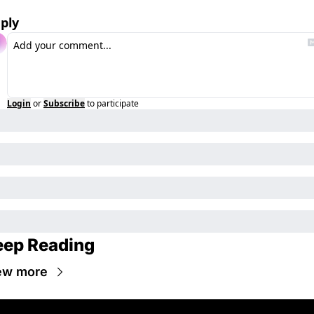
ply
Login
or
Subscribe
to participate
eep Reading
ew more