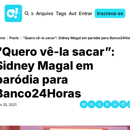
Início
Arquivo
Tags
Autores
Entrar
Inscreva-se
ome
Posts
“Quero vê-la sacar”: Sidney Magal em paródia para Banco24Ho
“Quero vê-la sacar”: 
Sidney Magal em 
paródia para 
Banco24Horas
v 25, 2021