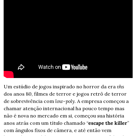
Um estúdio de jogos inspirado no horror da era 
vhs
dos anos 80, filmes de terror e jogos retrô de terror 
de sobrevivência com 
low-poly
. A empresa começou a 
chamar atenção internacional ha pouco tempo mas 
não é nova no mercado em si, começou sua história 
anos atrás com um título chamado “
escape the killer
” 
com ângulos fixos de câmera, e até então vem 