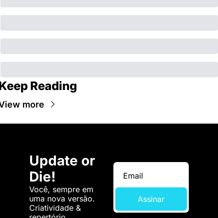
Keep Reading
View more
Update or 
Die!
Você, sempre em 
uma nova versão. 
Assinar
Criatividade & 
repertório.