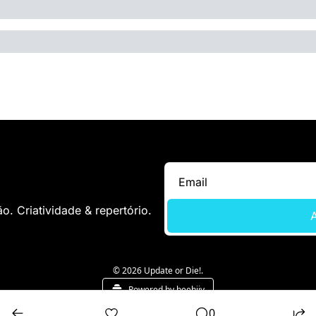
. Criatividade & repertório.
A
© 2026 Update or Die!.
Powered by beehiiv
0