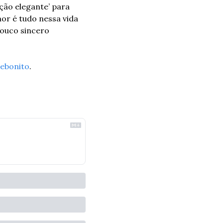
ão elegante’ para 
r é tudo nessa vida 
ouco sincero 
ebonito
.