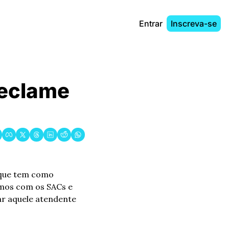
Entrar
Inscreva-se
eclame 
 que tem como 
emos com os SACs e 
ar aquele atendente 