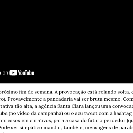
 próximo fim de semana. A provocação está rolando solta, c
). Provavelmente a pancadaria vai ser bruta mesmo. Com i
tativa tão alta, a agência Santa Clara lançou uma convocaçã
be (no vídeo da campanha) ou o seu tweet com a hashtag
pressos em curativos, para a casa do futuro perdedor (q
Pode ser simpático mandar, também, mensagens de parabé