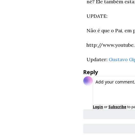
né? Ele também est
UPDATE:
Não é que o Pai, em
http://www.youtub
Updater: 
Gustavo Gi
Reply
Login
or
Subscribe
to p