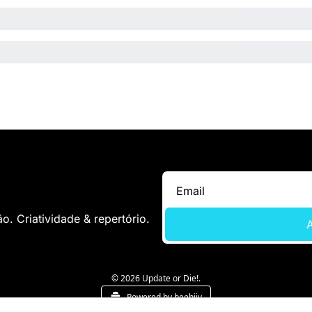
. Criatividade & repertório.
A
© 2026 Update or Die!.
Powered by beehiiv