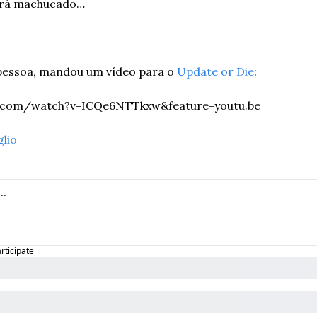
ará machucado…
 pessoa, mandou um vídeo para o 
Update or Die
:
e.com/watch?v=ICQe6NTTkxw&feature=youtu.be
glio
articipate