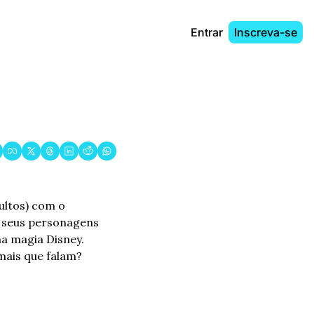
Entrar
Inscreva-se
ltos) com o 
 seus personagens 
a magia Disney. 
mais que falam? 