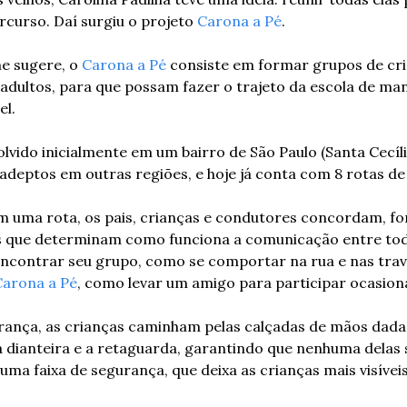
curso. Daí surgiu o projeto 
Carona a Pé
.
 sugere, o 
Carona a Pé
 consiste em formar grupos de cr
adultos, para que possam fazer o trajeto da escola de man
el.
olvido inicialmente em um bairro de São Paulo (Santa Cecíli
deptos em outras regiões, e hoje já conta com 8 rotas de
m uma rota, os pais, crianças e condutores concordam, f
s que determinam como funciona a comunicação entre tod
ncontrar seu grupo, como se comportar na rua e nas traves
Carona a Pé
, como levar um amigo para participar ocasion
rança, as crianças caminham pelas calçadas de mãos dadas.
 dianteira e a retaguarda, garantindo que nenhuma delas 
uma faixa de segurança, que deixa as crianças mais visíveis