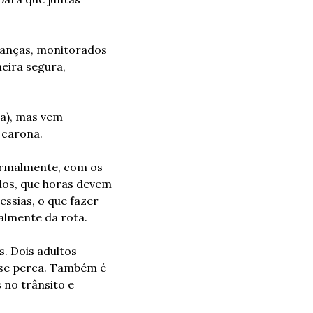
ianças, monitorados 
eira segura, 
a), mas vem 
 carona.
ormalmente, com os 
os, que horas devem 
sias, o que fazer 
almente da rota.
 Dois adultos 
se perca. Também é 
 no trânsito e 