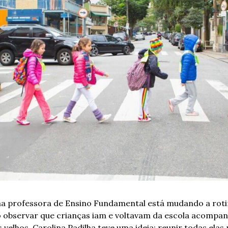
ma professora de Ensino Fundamental está mudando a rotin
o observar que crianças iam e voltavam da escola acompanh
velhos, Carolina Padilha teve uma ideia: reunir todas elas 