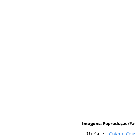
Imagens:
 Reprodução/F
Updater: 
Caiene Cass