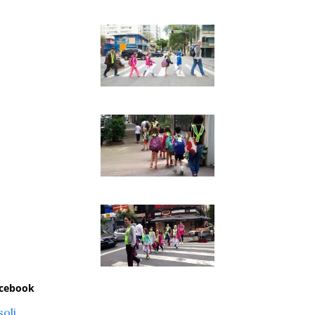
acebook
oli