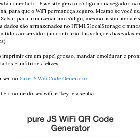
stá conectado.  Esse site gera o código no navegador, na s
na, para que o WiFi permaneça seguro. Mesmo se você usa
 Salvar para armazenar um código, mesmo assim ainda é s
os dados são armazenados no HTML5 localStorage e nunca
mitidos ao servidor (ao contrário das soluções baseadas e
s).
só imprimir em um papel grosso, mandar emoldurar e pront
ados e anfitriões felizes.
 seu no 
Pure JS Wifi Code Generator
. 
 é o nome do seu wifi, e “key” é a senha. 