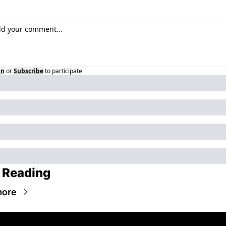
in
or
Subscribe
to participate
 Reading
more