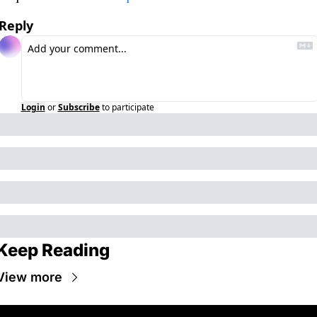
Reply
Login
or
Subscribe
to participate
Keep Reading
View more