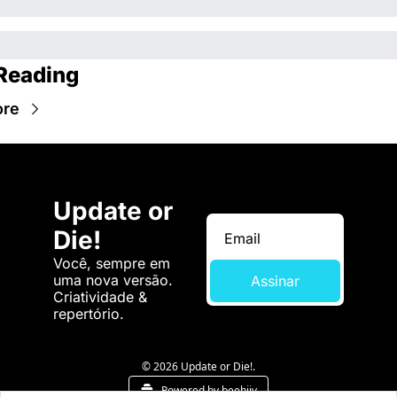
Reading
ore
Update or 
Die!
Você, sempre em 
uma nova versão. 
Assinar
Criatividade & 
repertório.
© 2026 Update or Die!.
Powered by beehiiv