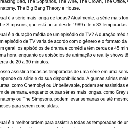
reaking Bad, The Sopranos, The Wire, The Crown, The Office, G
natomy, The Big Bang Theory e House.
ual é a série mais longa de todas? Atualmente, a série mais lon
he Simpsons, que está no ar desde 1989 e tem 33 temporadas.
ual é a duração média de um episódio de TV? A duração média
m episódio de TV varia de acordo com o gênero e o formato da s
m geral, os episódios de drama e comédia têm cerca de 45 minu
ma hora, enquanto os episódios de animação e reality shows tê
erca de 20 a 30 minutos.
osso assistir a todas as temporadas de uma série em uma sem
epende da série e da sua disponibilidade. Algumas séries mais
urtas, como Chernobyl ou Unbelievable, podem ser assistidas 
im de semana, enquanto outras séries mais longas, como Grey’s
natomy ou The Simpsons, podem levar semanas ou até mesmo
eses para serem concluídas.
ual é a melhor ordem para assistir a todas as temporadas de u