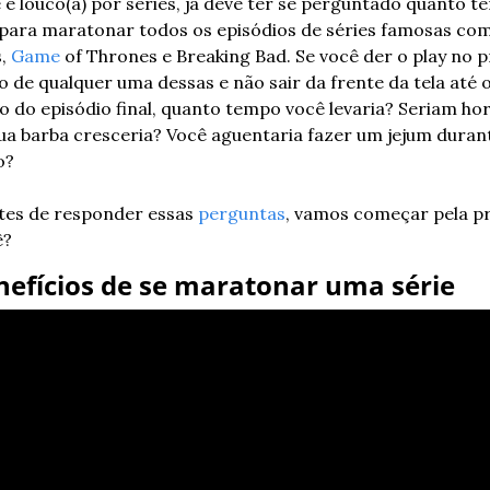
 é louco(a) por séries, já deve ter se perguntado quanto t
 para maratonar todos os episódios de séries famosas com
, 
Game
 of Thrones e Breaking Bad. Se você der o play no p
o de qualquer uma dessas e não sair da frente da tela até o
 do episódio final, quanto tempo você levaria? Seriam hor
ua barba cresceria? Você aguentaria fazer um jejum durant
o?
es de responder essas 
perguntas
, vamos começar pela pri
ê?
nefícios de se maratonar uma série