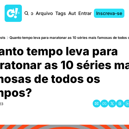
Início
Arquivo
Tags
Autores
Entrar
Inscreva-se
sts
Quanto tempo leva para maratonar as 10 séries mais famosas de todos
nto tempo leva para 
atonar as 10 séries ma
osas de todos os 
mpos?
23