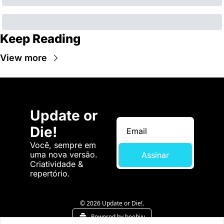
Keep Reading
View more
Update or 
Die!
Você, sempre em 
uma nova versão. 
Assinar
Criatividade & 
repertório.
© 2026 Update or Die!.
Powered by beehiiv