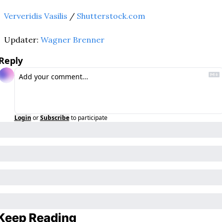
Ververidis Vasilis
 / 
Shutterstock.com
Updater: 
Wagner Brenner
Reply
Login
or
Subscribe
to participate
Keep Reading