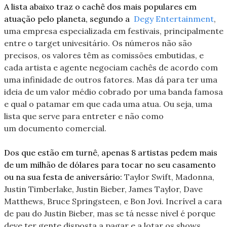
A lista abaixo traz o cachê dos mais populares em 
atuação pelo planeta, segundo a 
Degy Entertainment
, 
uma empresa especializada em festivais, principalmente 
entre o target univesitário. Os números não são 
precisos, os valores têm as comissões embutidas, e 
cada artista e agente negociam cachês de acordo com 
uma infinidade de outros fatores. Mas dá para ter uma 
ideia de um valor médio cobrado por uma banda famosa 
e qual o patamar em que cada uma atua. Ou seja, uma 
lista que serve para entreter e não como 
um documento 
comercial
.
Dos que estão em turnê, apenas 8 artistas pedem mais 
de um milhão de dólares para tocar no seu casamento 
ou na sua festa de aniversário: 
Taylor Swift, Madonna, 
Justin Timberlake, Justin Bieber, James Taylor, Dave 
Matthews, Bruce Springsteen, e Bon Jovi. Incrível a cara 
de pau do Justin Bieber, mas se tá nesse nível é porque 
deve ter gente disposta a pagar e a lotar os shows. 