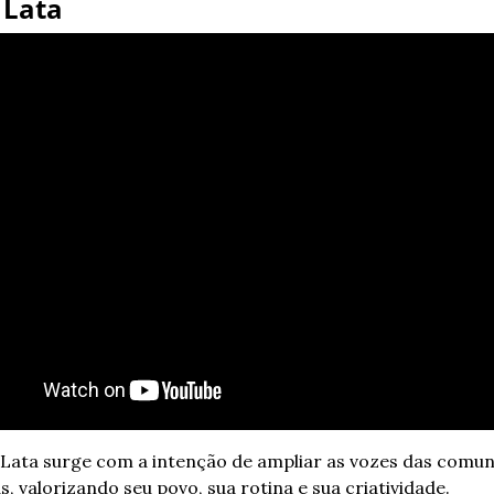
 Lata
 Lata surge com a intenção de ampliar as vozes das comun
s, valorizando seu povo, sua rotina e sua criatividade. 