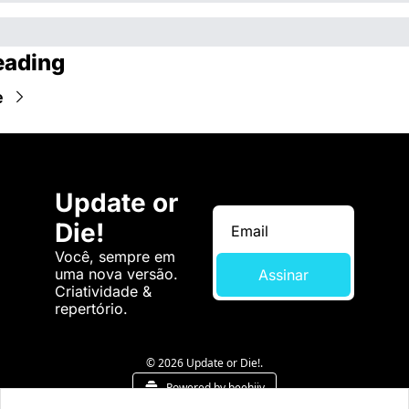
eading
e
Update or 
Die!
Você, sempre em 
uma nova versão. 
Assinar
Criatividade & 
repertório.
© 2026 Update or Die!.
Powered by beehiiv