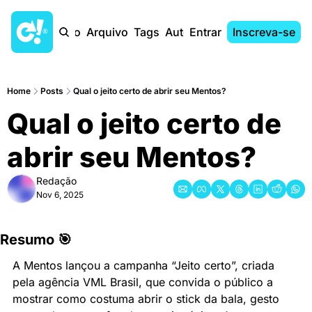
Início
Arquivo
Tags
Autores
Entrar
Inscreva-se
Home
Posts
Qual o jeito certo de abrir seu Mentos?
Qual o jeito certo de 
abrir seu Mentos?
Redação
Nov 6, 2025
Resumo 🎯
A Mentos lançou a campanha “Jeito certo”, criada 
pela agência VML Brasil, que convida o público a 
mostrar como costuma abrir o stick da bala, gesto 