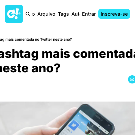
Início
Arquivo
Tags
Autores
Entrar
Inscreva-se
tag mais comentada no Twitter neste ano?
hashtag mais comentada
neste ano?