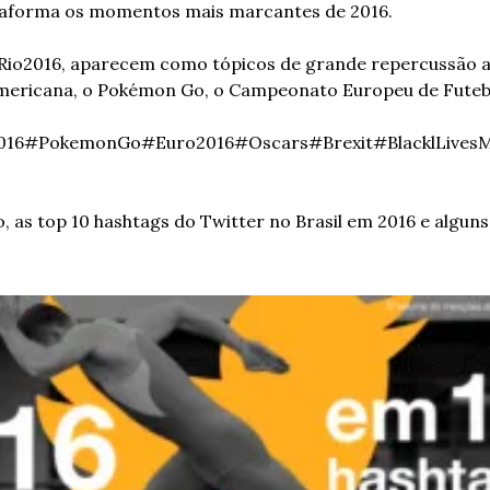
taforma os momentos mais marcantes de 2016. 
Rio2016, aparecem como tópicos de grande repercussão as 
mericana, o Pokémon Go, o Campeonato Europeu de Futebo
016
#PokemonGo
#Euro2016
#Oscars
#Brexit
#BlacklLives
o, as top 10 hashtags do Twitter no Brasil em 2016 e alguns