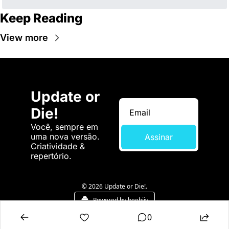
Keep Reading
View more
Update or 
Die!
Você, sempre em 
uma nova versão. 
Assinar
Criatividade & 
repertório.
© 2026 Update or Die!.
Powered by beehiiv
0