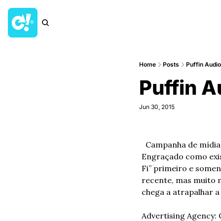
Home
Posts
Puffin Audi
Puffin 
Jun 30, 2015
  Campanha de mídia impressa da Ogilvy da India para a linha de audio books infantis da Puffin. 
Engraçado como exis
Fi” primeiro e somen
recente, mas muito 
chega a atrapalhar 
Advertising Agency: 