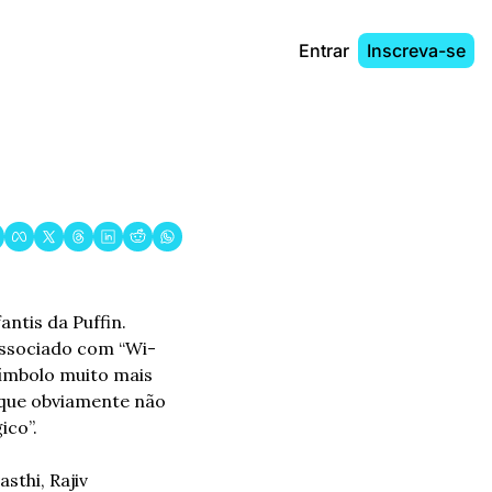
Entrar
Inscreva-se
associado com “Wi-
ímbolo muito mais 
que obviamente não 
ico”.
sthi, Rajiv 