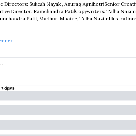
ve Directors: Sukesh Nayak , Anurag Agnihotri
Senior Creati
ative Director: Ramchandra Patil
Copywriters: Talha Nazim
Ramchandra Patil, Madhuri Mhatre, Talha Nazim
Illustration
enner
articipate