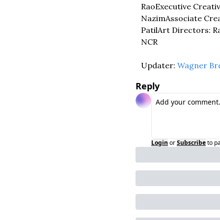
Rao
Executive Creati
Nazim
Associate Cre
Patil
Art Directors: 
NCR
Updater: 
Wagner Br
Reply
Login
or
Subscribe
to p