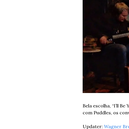
Bela escolha, “I’ll B
com Puddles, os conv
Updater: 
Wagner Br