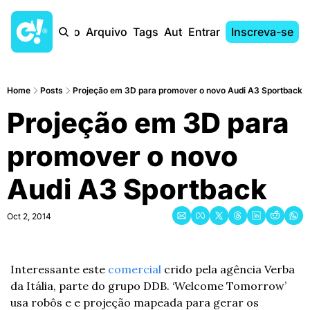
Início
Arquivo
Tags
Autores
Entrar
Inscreva-se
Home
Posts
Projeção em 3D para promover o novo Audi A3 Sportback
Projeção em 3D para 
promover o novo 
Audi A3 Sportback
Oct 2, 2014
Interessante este 
comercial
 crido pela agência Verba 
da Itália, parte do grupo DDB. ‘Welcome Tomorrow’ 
usa robôs e e projeção mapeada para gerar os 