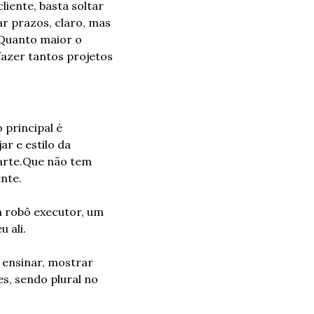
iente, basta soltar 
r prazos, claro, mas 
 Quanto maior o 
azer tantos projetos 
principal é 
r e estilo da 
rte.
Que não tem 
ente.
m robô executor, um 
 ali.
 ensinar, mostrar 
s, sendo plural no 