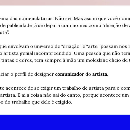
lema das nomenclaturas. Não sei. Mas assim que você come
e publicidade já se depara com nomes como “direção de ar
sta”.
ue envolvam o universo de “criação” e “arte” possam nos
o artista genial incompreendido. Uma pessoa que não tem lá
m tintas e cores, tem sempre à mão um moleskine cheio de 
iar o perfil de designer 
comunicador
 do 
artista
.
 acontece de se exigir um trabalho de artista para o com
rtista. E aí a coisa não sai do canto, porque acontece um d
po do trabalho que dele é exigido.