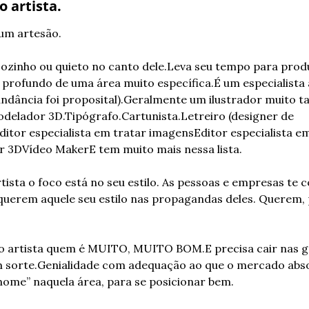
 artista.
 um artesão.
sozinho ou quieto no canto dele.
Leva seu tempo para produ
profundo de uma área muito específica.
É um especialista
ndância foi proposital).
Geralmente um ilustrador muito ta
delador 3D.
Tipógrafo.
Cartunista.
Letreiro (designer de 
ditor especialista em tratar imagens
Editor especialista em
r 3D
Vídeo Maker
E tem muito mais nessa lista.
ista o foco está no seu estilo. As pessoas e empresas te 
erem aquele seu estilo nas propagandas deles. Querem, po
do artista quem é MUITO, MUITO BOM.
E precisa cair nas 
 sorte.
Genialidade com adequação ao que o mercado abs
nome” naquela área, para se posicionar bem.