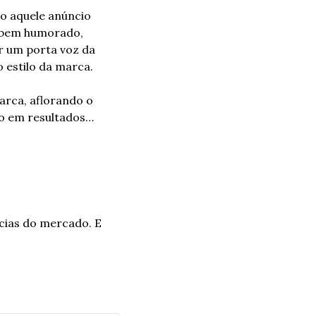
o aquele anúncio 
” bem humorado, 
 um porta voz da 
 estilo da marca.
rca, aflorando o 
o em resultados… 
ncias do mercado. 
E 