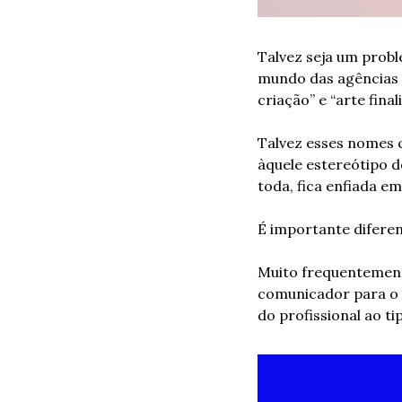
Talvez seja um prob
mundo das agências d
criação” e “arte finali
Talvez esses nomes q
àquele estereótipo d
toda, fica enfiada e
É importante diferenc
Muito frequentemente
comunicador para o a
do profissional ao ti