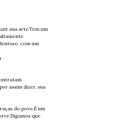
zir sua arte.
Tem um 
 altamente 
lentoso, com um 
 
contratam 
r assim dizer, sua 
graças do povo.
É um 
orve.
Digamos que 