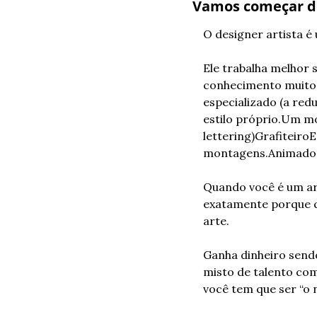
Vamos começar do
O designer artista é
Ele trabalha melhor 
conhecimento muito 
especializado (a redu
estilo próprio.
Um mo
lettering)
Grafiteiro
E
montagens.
Animado
Quando você é um art
exatamente porque qu
arte.
Ganha dinheiro sen
misto de talento com
você tem que ser “o 