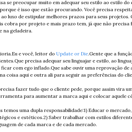
sa se preocupar muito em adequar seu estilo ao estilo do cl
, porque é isso que estão procurando. Você precisa respeita
r ao luxo de estipular melhores prazos para seus projetos.
 cobra por projeto e mais prazo tem, já que não precisa f
e na geladeira.
ioria.
Eu e você, leitor do 
Update or Die
.
Gente que a função 
entes.
Que precisa adequar seu linguajar e estilo, ao linguaja
ficar com ego inflado.
Que sabe ouvir uma reprovação de a
 coisa aqui e outra ali para seguir as preferências do cli
precisa fazer tudo que o cliente pede, porque assim vira u
rramenta para aumentar a marca aqui e colocar aquele céu
 temos uma dupla responsabilidade:
1) Educar o mercado,
égicos e estéticos.
2) Saber trabalhar com estilos diferente
guagem de cada marca e de cada mercado.