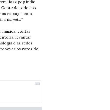
em. Jazz pop indie 
 Gente de todos os 
r os espaços com 
ilhos da puta
.” 
r música, contar 
ntoria, levantar 
ologia e as redes 
 renovar os votos de 