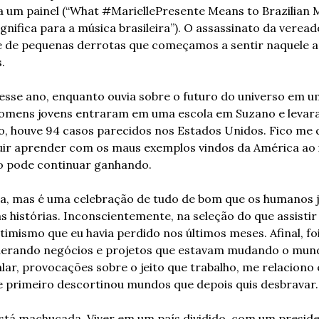
um painel (“What #MariellePresente Means to Brazilian Mu
nifica para a música brasileira”). O assassinato da vereado
 de pequenas derrotas que começamos a sentir naquele a
.
esse ano, enquanto ouvia sobre o futuro do universo em u
homens jovens entraram em uma escola em Suzano e levaram
, houve 94 casos parecidos nos Estados Unidos. Fico me 
ir aprender com os maus exemplos vindos da América ao in
o pode continuar ganhando.
a, mas é uma celebração de tudo de bom que os humanos j
 histórias. Inconscientemente, na seleção do que assistir 
imismo que eu havia perdido nos últimos meses. Afinal, foi
liderando negócios e projetos que estavam mudando o mund
lar, provocações sobre o jeito que trabalho, me relaciono 
ue primeiro descortinou mundos que depois quis desbravar.
tá machucada. Viver em um país dividido, com um presid