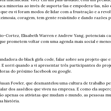
aca minorias ao invés de suporta-las e empodera-las, não é 
ue eu vi foram modos de lidar com a frustração e a revolta
 teimosia, coragem, tem gente resistindo e dando razões p
io-Cortez, Elisabeth Warren e Andrew Yang, potenciais ca
que prometem voltar com uma agenda mais social e menos 
fundadora do black girls code, falar sobre seu projeto que
 E sorri quando a vi apresentar três participantes do proj
adoras do próximo facebook ou google. 
san Fowler, que desmantelou uma cultura de trabalho per
 falar dos assédios que viveu na empresa. E como ela super
ão apenas os ativistas que mudam o mundo, as pessoas mud
a história. 