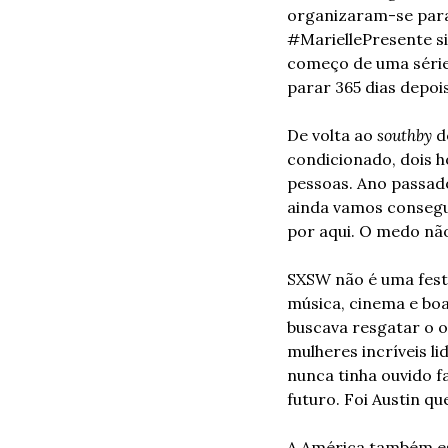
organizaram-se para 
#MariellePresente sig
começo de uma série
parar 365 dias depois
De volta ao 
southby
 d
condicionado, dois 
pessoas. Ano passado
ainda vamos consegu
por aqui. O medo nã
SXSW não é uma fest
música, cinema e boas
buscava resgatar o ot
mulheres incríveis 
nunca tinha ouvido fa
futuro. Foi Austin q
A América também es