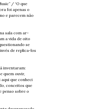
sic” / “O que 
ra foi apenas o 
no e parecem não 
ma sala com ar-
 a vida de oito 
questionando se 
vés de replica-los 
á inventaram: 
e quem ouvir, 
 aqui que conheci 
o, conceitos que 
e penso sobre o 
 
ente despreparado 