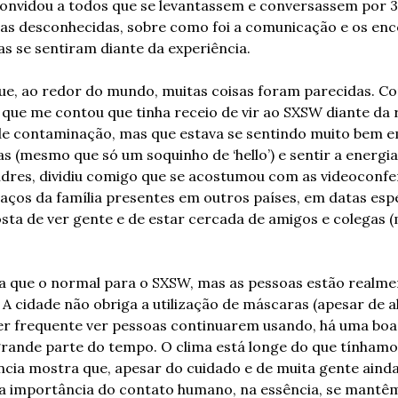
convidou a todos que se levantassem e conversassem por 
as desconhecidas, sobre como foi a comunicação e os enc
s se sentiram diante da experiência.
e, ao redor do mundo, muitas coisas foram parecidas. Con
que me contou que tinha receio de vir ao SXSW diante da re
de contaminação, mas que estava se sentindo muito bem em
s (mesmo que só um soquinho de ‘hello’) e sentir a energia s
ndres, dividiu comigo que se acostumou com as videoconferê
os da família presentes em outros países, em datas especi
ta de ver gente e de estar cercada de amigos e colegas 
ia que o normal para o SXSW, mas as pessoas estão realme
 A cidade não obriga a utilização de máscaras (apesar de a
er frequente ver pessoas continuarem usando, há uma boa 
m grande parte do tempo. O clima está longe do que tínha
ncia mostra que, apesar do cuidado e de muita gente ainda 
e a importância do contato humano, na essência, se mantê