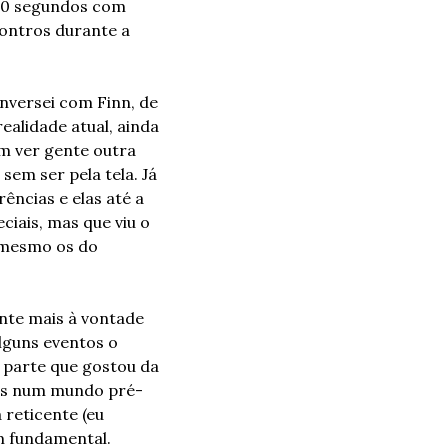
30 segundos com 
ontros durante a 
versei com Finn, de 
alidade atual, ainda 
 ver gente outra 
em ser pela tela. Já 
ncias e elas até a 
ais, mas que viu o 
(mesmo os do 
nte mais à vontade 
lguns eventos o 
parte que gostou da 
mos num mundo pré-
reticente (eu 
m fundamental.