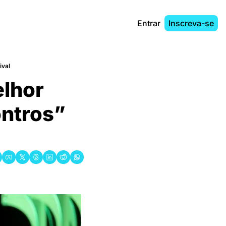
Entrar
Inscreva-se
ival
lhor 
ntros” 