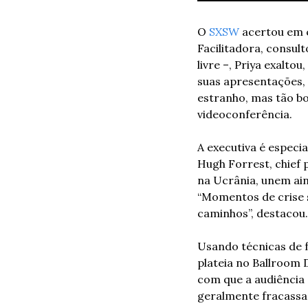
O 
SXSW
 acertou em 
Facilitadora, consult
livre –, Priya exalto
suas apresentações, 
estranho, mas tão bom
videoconferência.
A executiva é especi
Hugh Forrest, chief
na Ucrânia, unem ain
“Momentos de crise s
caminhos”, destacou.
Usando técnicas de f
plateia no Ballroom 
com que a audiência 
geralmente fracassa