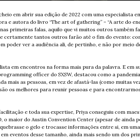
cheio em abrir sua edição de 2022 com uma especialista e
ora e autora do livro “The art of gathering” – “A arte do e
u, nas primeiras falas, aquilo que vi muitos outros também f
e certamente tantos outros farão até o fim do evento: co
 poder ver a audiência ali, de pertinho, e não por meio de
alista em encontros na forma mais pura da palavra. E em s
 programming officer do SXSW, destacou como a pandemia e
da mais as pessoas, em vez de afastá-las (como muitas vez
ão os melhores para reunir pessoas e para encontrarmos,
acilitação e toda sua expertise, Priya conseguiu com maest
D, o maior do Austin Convention Center (apesar de ainda po
quebrasse o gelo e trocasse informações entre si, em uma 
 em eventos desse tamanho, ainda mais sendo um dos prim