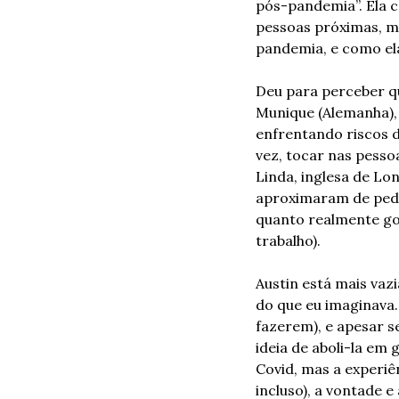
pós-pandemia”. Ela 
pessoas próximas, m
pandemia, e como ela
Deu para perceber qu
Munique (Alemanha), 
enfrentando riscos 
vez, tocar nas pessoa
Linda, inglesa de Lo
aproximaram de pedaç
quanto realmente gos
trabalho).
Austin está mais vaz
do que eu imaginava.
fazerem), e apesar s
ideia de aboli-la e
Covid, mas a experiê
incluso), a vontade 