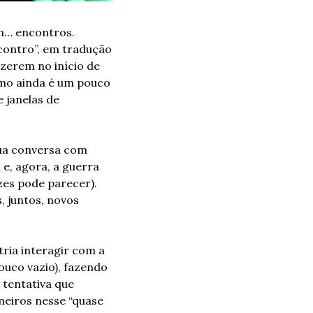
m… encontros. 
ncontro”, em tradução 
azerem no início de 
mo ainda é um pouco 
 janelas de 
ua conversa com 
, agora, a guerra 
es pode parecer). 
 juntos, novos 
ria interagir com a 
uco vazio), fazendo 
tentativa que 
eiros nesse “quase 