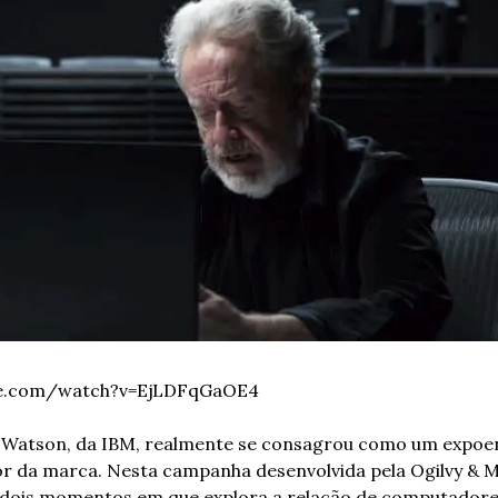
be.com/watch?v=EjLDFqGaOE4
atson, da IBM, realmente se consagrou como um expoente
dor da marca. Nesta campanha desenvolvida pela Ogilvy & M
 dois momentos em que explora a relação de computadore