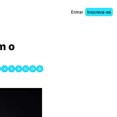
Entrar
Inscreva-se
 o 