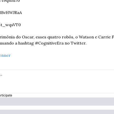
0Tt9qn1d70
IHBvHWJRaA
I4t_wqsVT0
imônia do Oscar, esses quatro robôs, o Watson e Carrie F
 usando a hashtag #CognitiveEra no Twitter.
enner
articipate