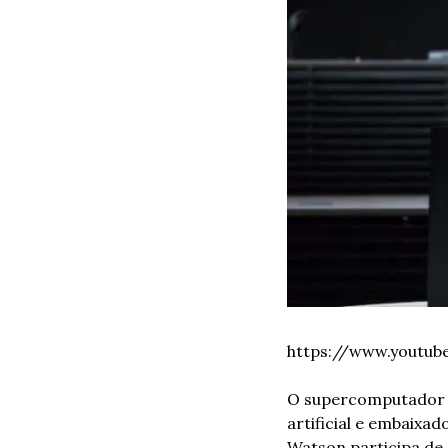
https://www.youtu
O supercomputador W
artificial e embaixa
Watson participa de