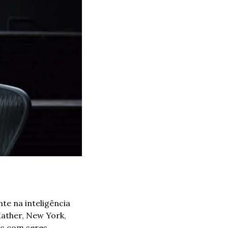
 na inteligência 
ather, New York, 
s com seres 