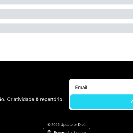
. Criatividade & repertório.
A
© 2026 Update or Die!.
Powered by beehiiv