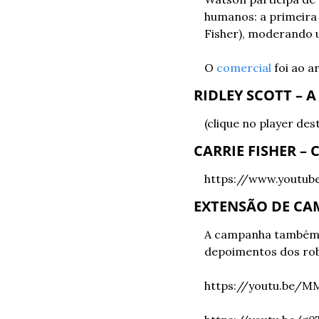
humanos: a primeira 
Fisher), moderando 
O 
comercial
 foi ao 
RIDLEY SCOTT – 
(clique no player des
CARRIE FISHER –
https://www.youtu
EXTENSÃO DE CA
A campanha também p
depoimentos dos rob
https://youtu.be/