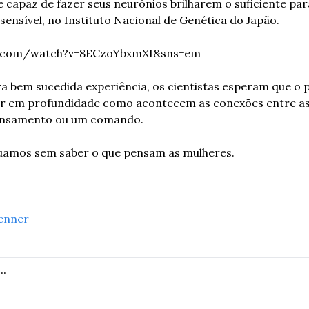
e capaz de fazer seus neurônios brilharem o suficiente pa
sensível, no Instituto Nacional de Genética do Japão.
e.com/watch?v=8ECzoYbxmXI&sns=em
a bem sucedida experiência, os cientistas esperam que o 
der em profundidade como acontecem as conexões entre as 
ensamento ou um comando.
nuamos sem saber o que pensam as mulheres.
enner