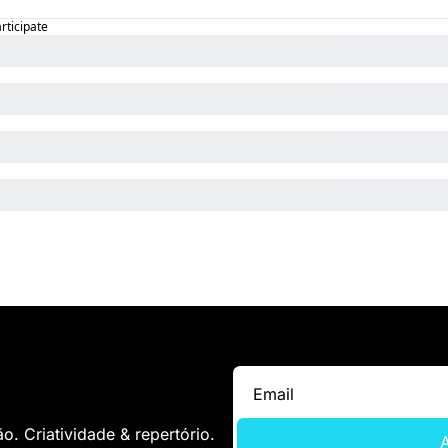
articipate
. Criatividade & repertório.
A