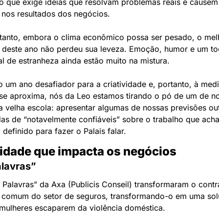
 que exige ideias que resolvam problemas reais e causem 
 nos resultados dos negócios.
ntanto, embora o clima econômico possa ser pesado, o melh
o deste ano não perdeu sua leveza. Emoção, humor e um to
l de estranheza ainda estão muito na mistura.
 um ano desafiador para a criatividade e, portanto, à medi
se aproxima, nós da Leo estamos tirando o pó de um de no
da velha escola: apresentar algumas de nossas previsões out
das de “notavelmente confiáveis” sobre o trabalho que ach
 definido para fazer o Palais falar.
vidade que impacta os negócios
alavras”
 Palavras” da Axa (Publicis Conseil) transformaram o contra
e comum do setor de seguros, transformando-o em uma sol
 mulheres escaparem da violência doméstica.