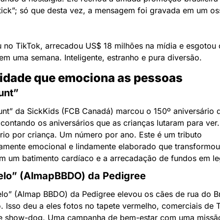
tick”; só que desta vez, a mensagem foi gravada em um os
u no TikTok, arrecadou US$ 18 milhões na mídia e esgotou o
em uma semana. Inteligente, estranho e pura diversão.
vidade que emociona as pessoas
unt”
unt” da SickKids (FCB Canadá) marcou o 150º aniversário d
 contando os aniversários que as crianças lutaram para ver.
rio por criança. Um número por ano. Este é um tributo 
amente emocional e lindamente elaborado que transformou 
m um batimento cardíaco e a arrecadação de fundos em l
lo” (AlmapBBDO) da Pedigree
lo” (Almap BBDO) da Pedigree elevou os cães de rua do Bra
o. Isso deu a eles fotos no tapete vermelho, comerciais de T
de show-dog. Uma campanha de bem-estar com uma missão 