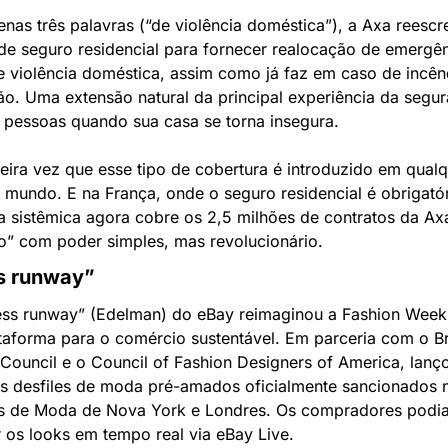
as três palavras (“de violência doméstica”), a Axa reescr
de seguro residencial para fornecer realocação de emergên
 violência doméstica, assim como já faz em caso de incênd
o. Uma extensão natural da principal experiência da segur
r pessoas quando sua casa se torna insegura.
eira vez que esse tipo de cobertura é introduzido em qualq
 mundo. E na França, onde o seguro residencial é obrigatóri
 sistêmica agora cobre os 2,5 milhões de contratos da Ax
ro” com poder simples, mas revolucionário.
s runway”
ess runway” (Edelman) do eBay reimaginou a Fashion Week
aforma para o comércio sustentável. Em parceria com o Bri
Council e o Council of Fashion Designers of America, lanço
os desfiles de moda pré-amados oficialmente sancionados n
 de Moda de Nova York e Londres. Os compradores podia
 os looks em tempo real via eBay Live.