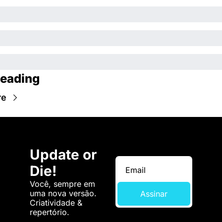
eading
re
Update or 
Die!
Você, sempre em 
uma nova versão. 
Assinar
Criatividade & 
repertório.