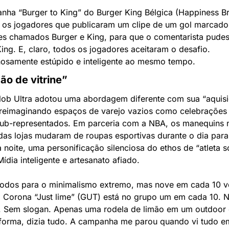
ha “Burger to King” do Burger King Bélgica (Happiness Bru
 os jogadores que publicaram um clipe de um gol marcado
es chamados Burger e King, para que o comentarista pudess
ing. E, claro, todos os jogadores aceitaram o desafio. 
hosamente estúpido e inteligente ao mesmo tempo.
ão de vitrine”
lob Ultra adotou uma abordagem diferente com sua “aquisi
, reimaginando espaços de varejo vazios como celebrações 
 sub-representados. Em parceria com a NBA, os manequins n
 das lojas mudaram de roupas esportivas durante o dia para
à noite, uma personificação silenciosa do ethos de “atleta so
ídia inteligente e artesanato afiado.
odos para o minimalismo extremo, mas nove em cada 10 ve
. Corona “Just lime” (GUT) está no grupo um em cada 10. 
. Sem slogan. Apenas uma rodela de limão em um outdoor e
forma, dizia tudo. A campanha me parou quando vi tudo em 