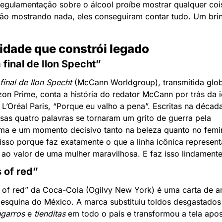
egulamentação sobre o álcool proíbe mostrar qualquer cois
não mostrando nada, eles conseguiram contar tudo. Um brin
vidade que constrói legado
 final de Ilon Specht”
final de Ilon Specht
 (McCann Worldgroup), transmitida glob
n Prime, conta a história do redator McCann por trás da i
 L’Oréal Paris, “Porque eu valho a pena”. Escritas na década
sas quatro palavras se tornaram um grito de guerra pela 
ima e um momento decisivo tanto na beleza quanto no femin
sso porque faz exatamente o que a linha icônica representa
 ao valor de uma mulher maravilhosa. E faz isso lindamente
 of red”
 of red” da Coca-Cola (Ogilvy New York) é uma carta de a
 esquina do México. A marca substituiu toldos desgastados 
garros
 e 
tienditas
 em todo o país e transformou a tela apos