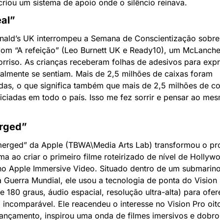
riou um sistema de apoio onde o silêncio reinava.
al”
ald’s UK interrompeu a Semana de Conscientização sobre
om “A refeição” (Leo Burnett UK e Ready10), um McLanche 
rriso. As crianças receberam folhas de adesivos para expr
lmente se sentiam. Mais de 2,5 milhões de caixas foram 
ídas, o que significa também que mais de 2,5 milhões de co
iciadas em todo o país. Isso me fez sorrir e pensar ao mes
rged”
erged” da Apple (TBWA\Media Arts Lab) transformou o pro
ma ao criar o primeiro filme roteirizado de nível de Hollyw
o Apple Immersive Video. Situado dentro de um submarino
Guerra Mundial, ele usou a tecnologia de ponta do Vision 
e 180 graus, áudio espacial, resolução ultra-alta) para ofere
 incomparável. Ele reacendeu o interesse no Vision Pro oit
ançamento, inspirou uma onda de filmes imersivos e dobrou