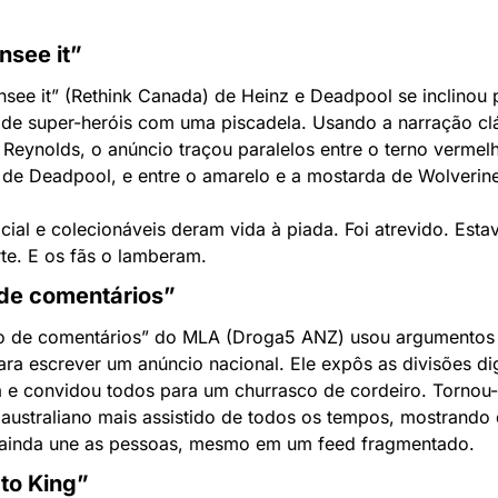
nsee it”
nsee it” (Rethink Canada) de Heinz e Deadpool se inclinou p
 de super-heróis com uma piscadela. Usando a narração clá
Reynolds, o anúncio traçou paralelos entre o terno vermelh
 de Deadpool, e entre o amarelo e a mostarda de Wolverin
ial e colecionáveis deram vida à piada. Foi atrevido. Esta
te. E os fãs o lamberam.
de comentários”
o de comentários” do MLA (Droga5 ANZ) usou argumentos r
ara escrever um anúncio nacional. Ele expôs as divisões digi
a e convidou todos para um churrasco de cordeiro. Tornou-
australiano mais assistido de todos os tempos, mostrando 
ainda une as pessoas, mesmo em um feed fragmentado.
to King”