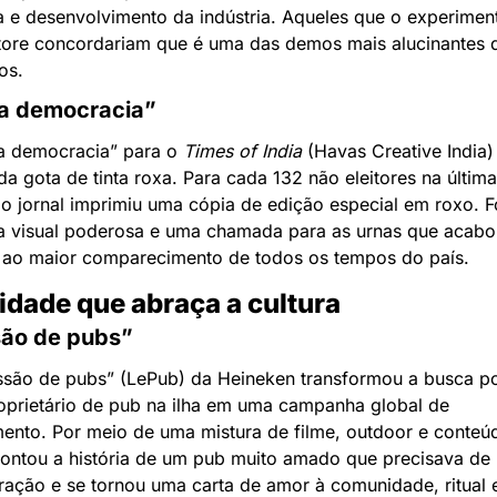
a e desenvolvimento da indústria. Aqueles que o experimen
tore concordariam que é uma das demos mais alucinantes d
os.
da democracia”
a democracia” para o 
Times of India
 (Havas Creative India) 
da gota de tinta roxa. Para cada 132 não eleitores na última 
 o jornal imprimiu uma cópia de edição especial em roxo. F
a visual poderosa e uma chamada para as urnas que acabou
 ao maior comparecimento de todos os tempos do país.
vidade que abraça a cultura
ão de pubs”
ssão de pubs” (LePub) da Heineken transformou a busca po
oprietário de pub na ilha em uma campanha global de 
ento. Por meio de uma mistura de filme, outdoor e conteúd
contou a história de um pub muito amado que precisava de 
ação e se tornou uma carta de amor à comunidade, ritual e