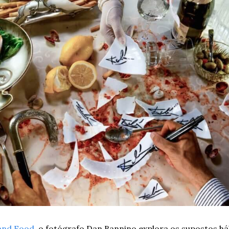
and Food
, o fotógrafo Dan Bannino explora os supostos há