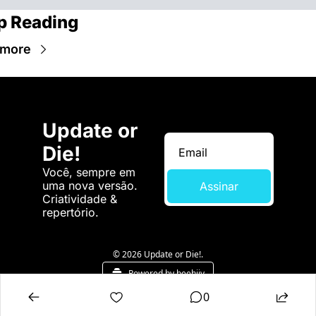
p Reading
 more
Update or 
Die!
Você, sempre em 
uma nova versão. 
Assinar
Criatividade & 
repertório.
© 2026 Update or Die!.
Powered by beehiiv
0