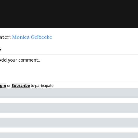
ter: 
Monica Gelbecke
y
gin
or
Subscribe
to participate