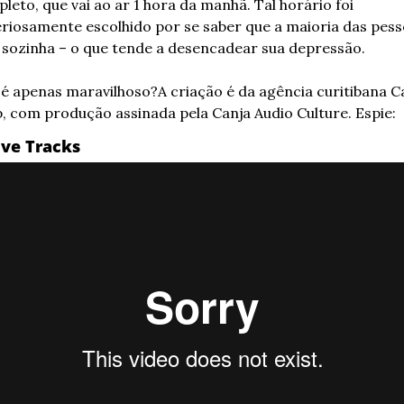
leto, que vai ao ar 1 hora da manhã. Tal horário foi 
eriosamente escolhido por se saber que a maioria das pess
 sozinha – o que tende a desencadear sua depressão.
é apenas maravilhoso?
A criação é da agência curitibana C
, com produção assinada pela Canja Audio Culture. Espie:
ive Tracks