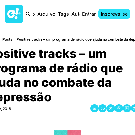
Início
Arquivo
Tags
Autores
Entrar
Inscreva-se
Posts
Positive tracks – um programa de rádio que ajuda no combate da dep
sitive tracks – um 
ograma de rádio que 
juda no combate da 
epressão
, 2018