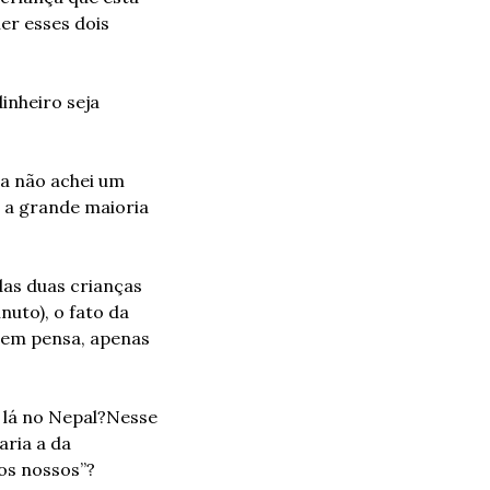
r esses dois 
nheiro seja 
a não achei um 
a grande maioria 
as duas crianças 
to), o fato da 
nem pensa, apenas 
 lá no Nepal?
Nesse 
ria a da 
os nossos”?