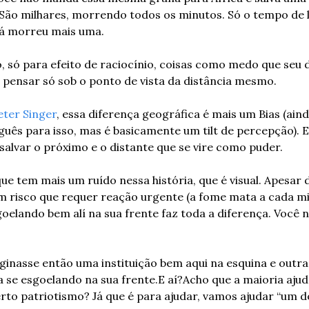
ão milhares, morrendo todos os minutos. Só o tempo de le
já morreu mais uma.
, só para efeito de raciocínio, coisas como medo que seu di
 pensar só sob o ponto de vista da distância mesmo.
eter Singer
, essa diferença geográfica é mais um Bias (aind
s para isso, mas é basicamente um tilt de percepção). E 
salvar o próximo e o distante que se vire como puder.
e tem mais um ruído nessa história, que é visual. Apesar d
risco que requer reação urgente (a fome mata a cada minu
goelando bem alí na sua frente faz toda a diferença. Você 
ginasse então uma instituição bem aqui na esquina e outra
 se esgoelando na sua frente.
E aí?
Acho que a maioria ajuda
rto patriotismo? Já que é para ajudar, vamos ajudar “um d