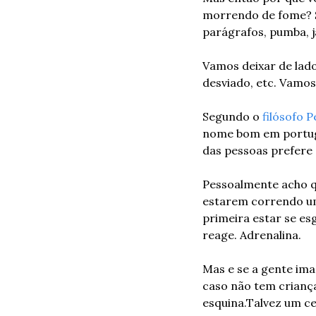
morrendo de fome? S
parágrafos, pumba, 
Vamos deixar de lado
desviado, etc. Vamos
Segundo o 
filósofo P
nome bom em portuguê
das pessoas prefere 
Pessoalmente acho qu
estarem correndo um 
primeira estar se es
reage. Adrenalina.
Mas e se a gente ima
caso não tem criança
esquina.
Talvez um ce