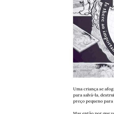
Uma criança se afoga
para salvá-la, destr
preço pequeno para 
Mas então por que v