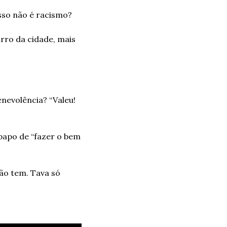
Isso não é racismo?
ro da cidade, mais 
nevolência? “Valeu! 
papo de “fazer o bem 
ão tem. Tava só 