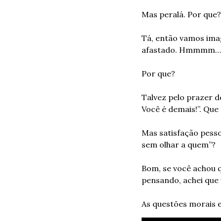
Mas peralá. Por que?
Tá, então vamos imag
afastado. Hmmmm… ac
Por que?
Talvez pelo prazer d
Você é demais!”. Que 
Mas satisfação pessoa
sem olhar a quem”?
Bom, se você achou q
pensando, achei que
As questões morais e