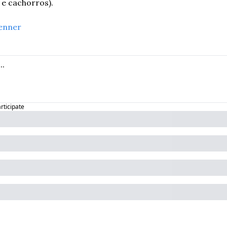
 e cachorros).
enner
articipate