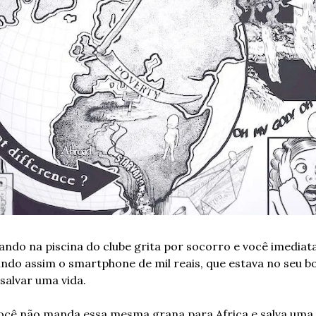
ndo na piscina do clube grita por socorro e você imediat
uindo assim o smartphone de mil reais, que estava no seu b
salvar uma vida.
ocê não manda essa mesma grana para Africa e salva uma c