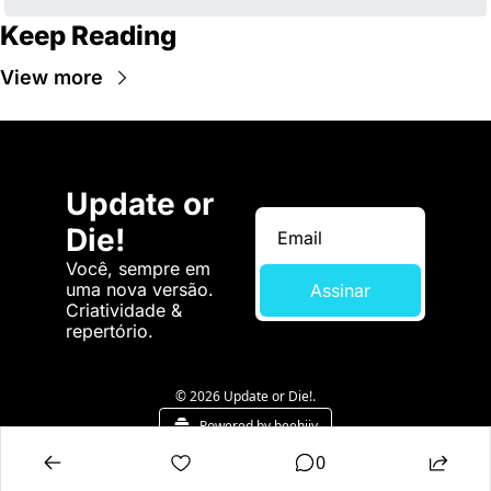
Keep Reading
View more
Update or 
Die!
Você, sempre em 
uma nova versão. 
Assinar
Criatividade & 
repertório.
© 2026 Update or Die!.
Powered by beehiiv
0