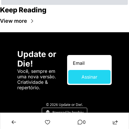
Keep Reading
View more
Update or 
Die!
Você, sempre em 
uma nova versão. 
Assinar
Criatividade & 
repertório.
© 2026 Update or Die!.
Powered by beehiiv
0