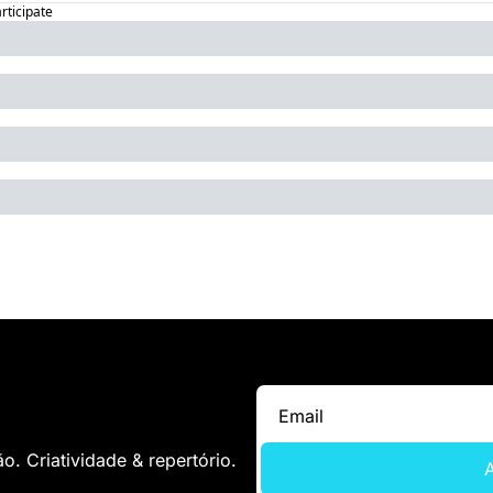
articipate
. Criatividade & repertório.
A