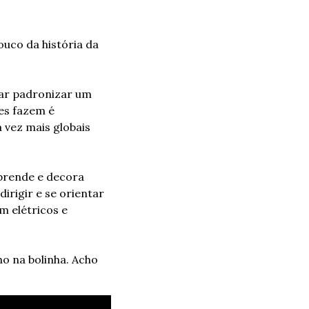
uco da história da 
tar padronizar um 
es fazem é 
vez mais globais 
prende e decora 
rigir e se orientar 
 elétricos e 
o na bolinha. Acho 