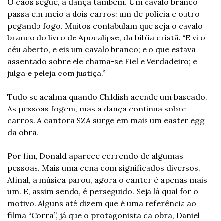
O caos segue, a dança também. Um cavalo branco 
passa em meio a dois carros: um de polícia e outro 
pegando fogo. Muitos confabulam que seja o cavalo 
branco do livro de Apocalipse, da bíblia cristã. “E vi o 
céu aberto, e eis um cavalo branco; e o que estava 
assentado sobre ele chama-se Fiel e Verdadeiro; e 
julga e peleja com justiça.”
Tudo se acalma quando Childish acende um baseado. 
As pessoas fogem, mas a dança continua sobre 
carros. A cantora SZA surge em mais um easter egg 
da obra.
Por fim, Donald aparece correndo de algumas 
pessoas. Mais uma cena com significados diversos. 
Afinal, a música parou, agora o cantor é apenas mais 
um. E, assim sendo, é perseguido. Seja lá qual for o 
motivo. Alguns até dizem que é uma referência ao 
filma “Corra”, já que o protagonista da obra, Daniel 