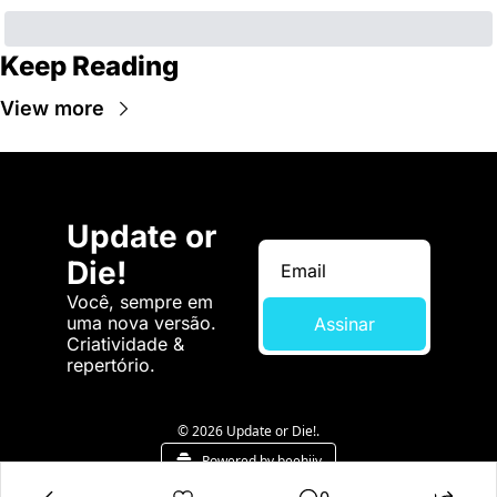
Keep Reading
View more
Update or 
Die!
Você, sempre em 
uma nova versão. 
Assinar
Criatividade & 
repertório.
© 2026 Update or Die!.
Powered by beehiiv