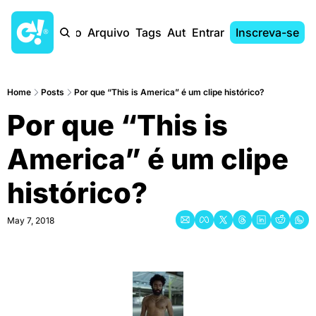
Início
Arquivo
Tags
Autores
Entrar
Inscreva-se
Home
Posts
Por que “This is America” é um clipe histórico?
Por que “This is 
America” é um clipe 
histórico?
May 7, 2018